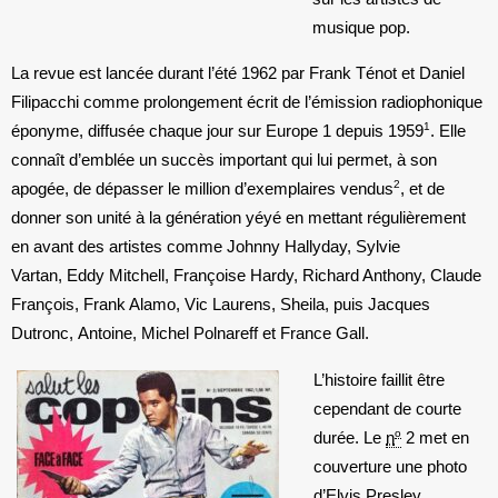
musique pop.
La revue est lancée durant l’été 1962 par Frank Ténot et Daniel
Filipacchi comme prolongement écrit de l’émission radiophonique
1
éponyme, diffusée chaque jour sur Europe 1 depuis 1959
. Elle
connaît d’emblée un succès important qui lui permet, à son
2
apogée, de dépasser le million d’exemplaires vendus
, et de
donner son unité à la génération yéyé en mettant régulièrement
en avant des artistes comme Johnny Hallyday, Sylvie
Vartan, Eddy Mitchell, Françoise Hardy, Richard Anthony, Claude
François, Frank Alamo, Vic Laurens, Sheila, puis Jacques
Dutronc, Antoine, Michel Polnareff et France Gall.
L’histoire faillit être
cependant de courte
o
durée. Le
n
2 met en
couverture une photo
d’Elvis Presley