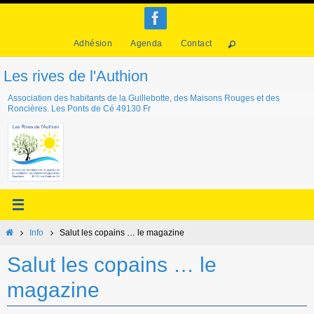
Passer
vers
Adhésion
Agenda
Contact
le
contenu
Les rives de l'Authion
Association des habitants de la Guillebotte, des Maisons Rouges et des
Roncières. Les Ponts de Cé 49130 Fr
Home
Info
Salut les copains … le magazine
Salut les copains … le
magazine