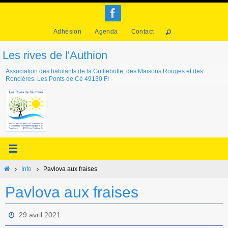
Passer
vers
Adhésion
Agenda
Contact
le
contenu
Les rives de l'Authion
Association des habitants de la Guillebotte, des Maisons Rouges et des
Roncières. Les Ponts de Cé 49130 Fr
Home
Info
Pavlova aux fraises
Pavlova aux fraises
29 avril 2021