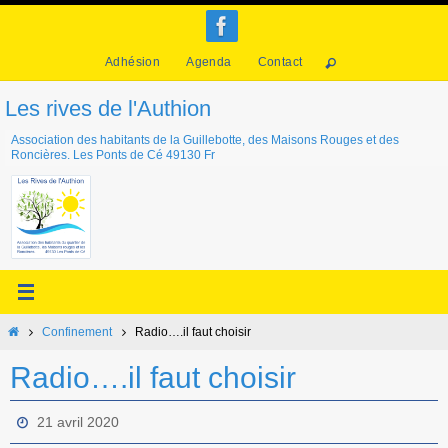
Passer
vers
Adhésion
Agenda
Contact
le
contenu
Les rives de l'Authion
Association des habitants de la Guillebotte, des Maisons Rouges et des
Roncières. Les Ponts de Cé 49130 Fr
Home
Confinement
Radio….il faut choisir
Radio….il faut choisir
21 avril 2020