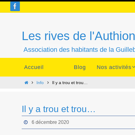
Passer
vers
le
contenu
Les rives de l'Authio
Association des habitants de la Guill
Passer
Accueil
Blog
Nos activités
vers
le
contenu
Home
Info
Il y a trou et trou…
Il y a trou et trou…
6 décembre 2020