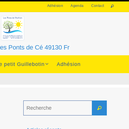
Adhésion
Agenda
Contact
 Les Ponts de Cé 49130 Fr
e petit Guillebotin
Adhésion
Search
Recherche
for: