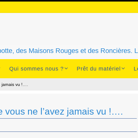
n
ebotte, des Maisons Rouges et des Roncières.
Qui sommes nous ?
Prêt du matériel
L
 jamais vu !….
vous ne l’avez jamais vu !….