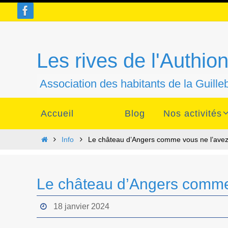
Passer
vers
le
contenu
Les rives de l'Authio
Association des habitants de la Guill
Passer
Accueil
Blog
Nos activités
vers
le
contenu
Home
Info
Le château d’Angers comme vous ne l’avez
Le château d’Angers comme 
18 janvier 2024