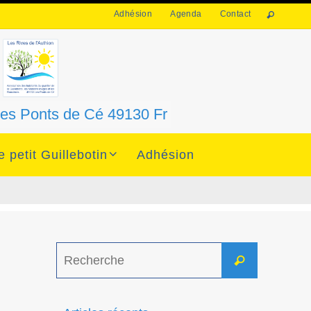
Adhésion
Agenda
Contact
 Les Ponts de Cé 49130 Fr
e petit Guillebotin
Adhésion
Search
Recherche
for: